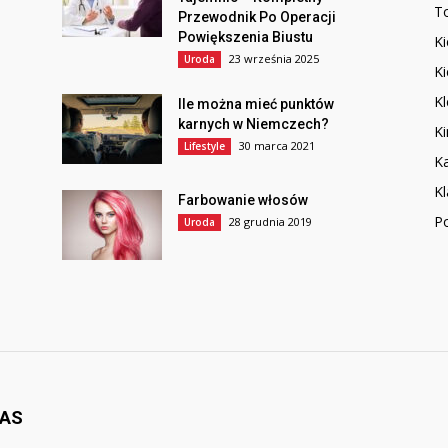
T
Przewodnik Po Operacji
Powiększenia Biustu
Ki
23 września 2025
Uroda
Ki
K
Ile można mieć punktów
karnych w Niemczech?
Ki
30 marca 2021
Lifestyle
Ka
Kl
Farbowanie włosów
P
28 grudnia 2019
Uroda
NAS