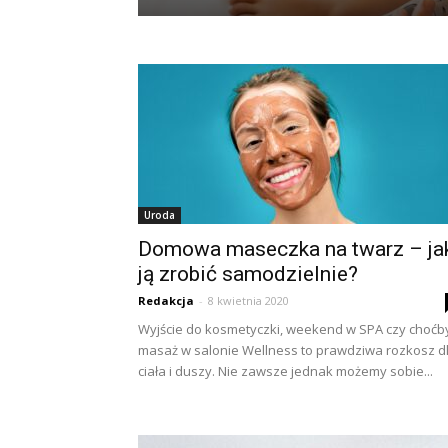
Uroda
Domowa maseczka na twarz – ja
ją zrobić samodzielnie?
Redakcja
-
8 kwietnia 2020
Wyjście do kosmetyczki, weekend w SPA czy choćb
masaż w salonie Wellness to prawdziwa rozkosz d
ciała i duszy. Nie zawsze jednak możemy sobie...