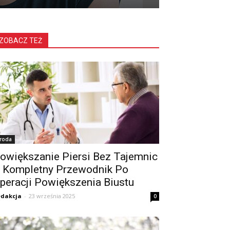
ZOBACZ TEŻ
roda
owiększanie Piersi Bez Tajemnic
 Kompletny Przewodnik Po
peracji Powiększenia Biustu
dakcja
-
23 września 2025
0