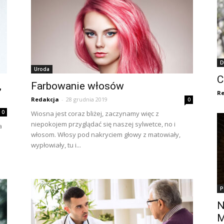
D
Uroda
C
,
Farbowanie włosów
Re
Redakcja
-
28 grudnia 2019
0
0
Wiosna jest coraz bliżej, zaczynamy więc z
niepokojem przyglądać się naszej sylwetce, no i
a
włosom. Włosy pod nakryciem głowy z matowiały,
wypłowiały, tu i...
P
N
M