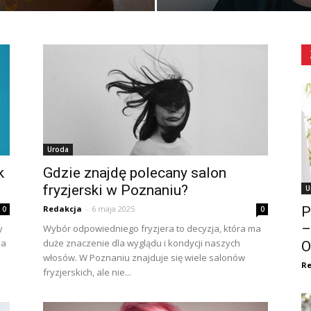
Uroda
k
Gdzie znajdę polecany salon
fryzjerski w Poznaniu?
U
Redakcja
-
6 maja 2025
P
0
0
–
y
Wybór odpowiedniego fryzjera to decyzja, która ma
la
duże znaczenie dla wyglądu i kondycji naszych
O
włosów. W Poznaniu znajduje się wiele salonów
Re
fryzjerskich, ale nie...