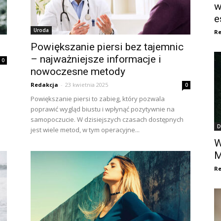
w
e
Uroda
Re
Powiększanie piersi bez tajemnic
– najważniejsze informacje i
0
nowoczesne metody
Redakcja
-
23 kwietnia 2025
0
Powiększanie piersi to zabieg, który pozwala
poprawić wygląd biustu i wpłynąć pozytywnie na
samopoczucie. W dzisiejszych czasach dostępnych
D
jest wiele metod, w tym operacyjne...
W
M
Re