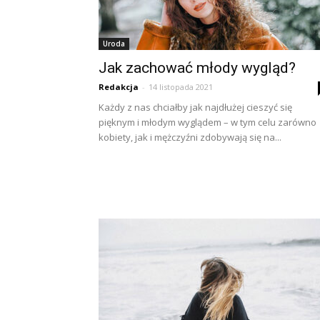
Uroda
Jak zachować młody wygląd?
Redakcja
-
14 listopada 2021
Każdy z nas chciałby jak najdłużej cieszyć się
pięknym i młodym wyglądem – w tym celu zarówno
kobiety, jak i mężczyźni zdobywają się na...