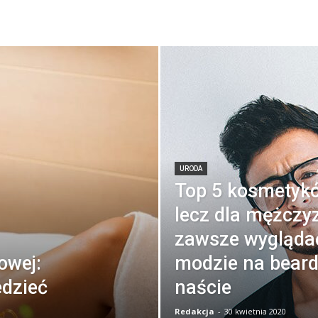
URODA
Top 5 kosmetyków
lecz dla mężczyz
zawsze wyglądać
owej:
modzie na bear
edzieć
naście
Redakcja
-
30 kwietnia 2020