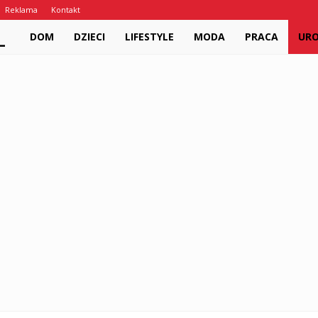
Reklama
Kontakt
PariPari.pl
DOM
DZIECI
LIFESTYLE
MODA
PRACA
UR