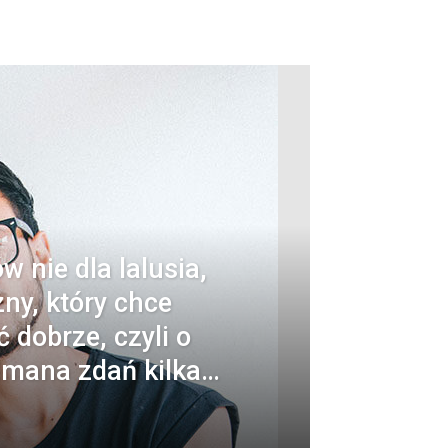
 nie dla lalusia,
ny, który chce
 dobrze, czyli o
dmana zdań kilka…