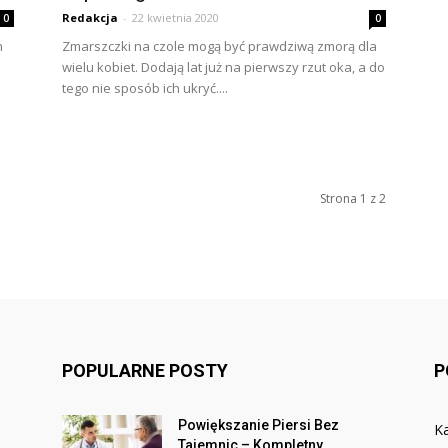
Redakcja
-
22 kwietnia 2020
0
0
h
Zmarszczki na czole mogą być prawdziwą zmorą dla
wielu kobiet. Dodają lat już na pierwszy rzut oka, a do
tego nie sposób ich ukryć....
Strona 1 z 2
POPULARNE POSTY
P
Powiększanie Piersi Bez
Ka
Tajemnic – Kompletny