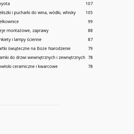
oyota
107
eliszki i pucharki do wina, wódki, whisky
105
ełkownice
99
leje montażowe, zaprawy
88
nkiety i lampy ścienne
87
rtki świąteczne na Boże Narodzenie
79
amki do drzwi wewnętrznych i zewnętrznych
78
owłoki ceramiczne i kwarcowe
78