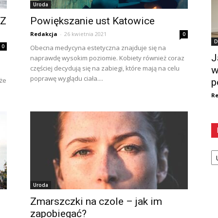
Uroda
 Z
Powiększanie ust Katowice
Redakcja
-
26 kwietnia 2021
0
D
0
Obecna medycyna estetyczna znajduje się na
J
naprawdę wysokim poziomie. Kobiety również coraz
częściej decydują się na zabiegi, które mają na celu
w
poprawę wyglądu ciała....
że
p
Re
Ka
Uroda
Zmarszczki na czole – jak im
zapobiegać?