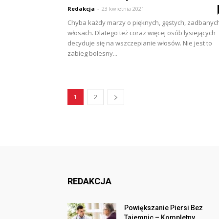
Redakcja
-
23 kwietnia 2021
Chyba każdy marzy o pięknych, gęstych, zadbanyc
włosach. Dlatego też coraz więcej osób łysiejących
decyduje się na wszczepianie włosów. Nie jest to
zabieg bolesny...
1
2
REDAKCJA
Powiększanie Piersi Bez
Tajemnic – Kompletny