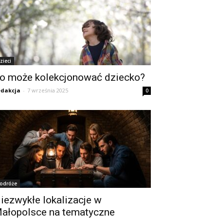
zieci
o może kolekcjonować dziecko?
dakcja
-
7 września 2025
0
odróże
iezwykłe lokalizacje w
ałopolsce na tematyczne