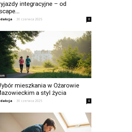
yjazdy integracyjne – od
scape...
dakcja
-
30 czerwca 2025
0
om
ybór mieszkania w Ożarowie
azowieckim a styl życia
dakcja
-
30 czerwca 2025
0