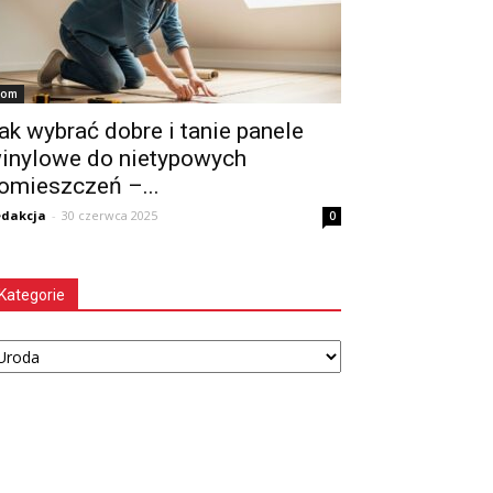
om
ak wybrać dobre i tanie panele
inylowe do nietypowych
omieszczeń –...
dakcja
-
30 czerwca 2025
0
Kategorie
tegorie