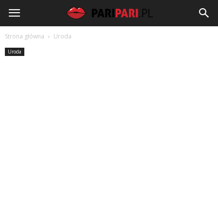
PariPari.pl
Strona główna
Uroda
Uroda