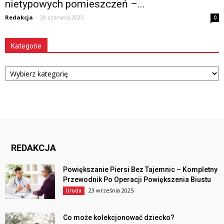
nietypowych pomieszczeń –...
Redakcja
-
30 czerwca 2025
0
Kategorie
Kategorie
REDAKCJA
Powiększanie Piersi Bez Tajemnic – Kompletny
Przewodnik Po Operacji Powiększenia Biustu
23 września 2025
Uroda
Co może kolekcjonować dziecko?