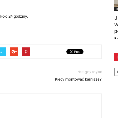
D
oło 24 godziny.
J
w
p
Re
ter
Ka
Następny artykuł
Kiedy montować karnisze?