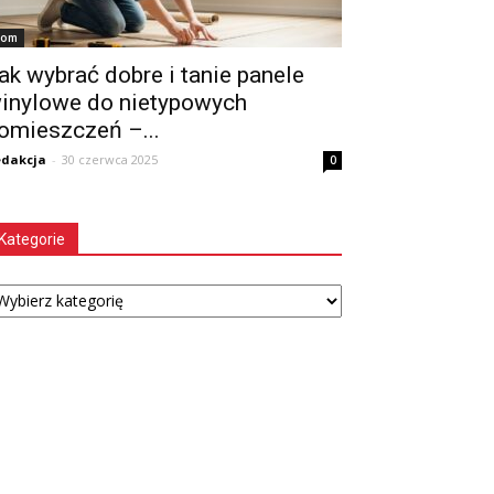
om
ak wybrać dobre i tanie panele
inylowe do nietypowych
omieszczeń –...
dakcja
-
30 czerwca 2025
0
Kategorie
tegorie