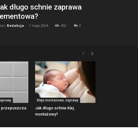
ak długo schnie zaprawa
ementowa?
zez
Redakcja
-
1 maja 2024
452
0
zaprawy
Kleje montażowe, zaprawy
e przepuszcza
Jak długo schnie klej
montażowy?