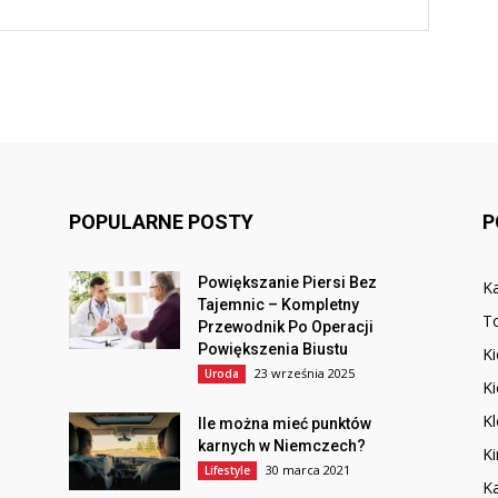
POPULARNE POSTY
P
Powiększanie Piersi Bez
Ka
Tajemnic – Kompletny
T
Przewodnik Po Operacji
Powiększenia Biustu
Ki
23 września 2025
Uroda
Ki
K
Ile można mieć punktów
karnych w Niemczech?
Ki
30 marca 2021
Lifestyle
Ka