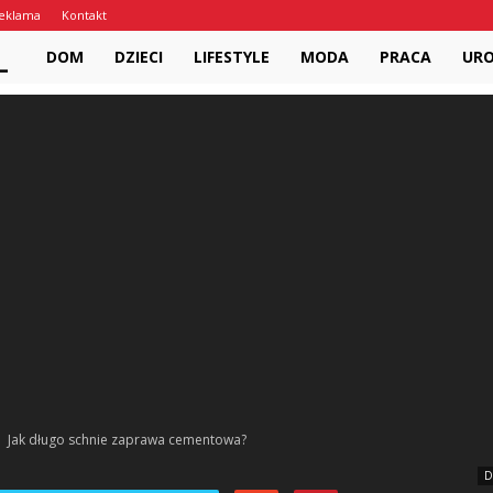
eklama
Kontakt
PariPari.pl
DOM
DZIECI
LIFESTYLE
MODA
PRACA
UR
Jak długo schnie zaprawa cementowa?
D