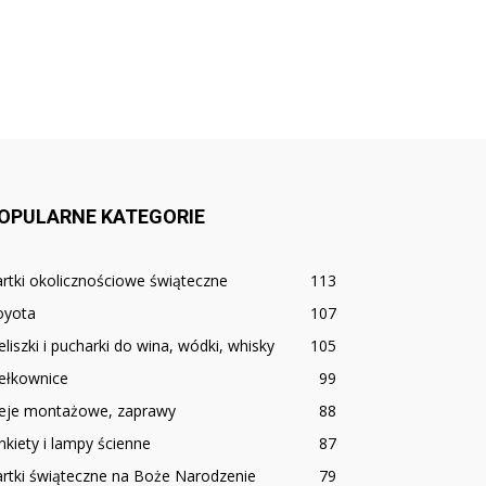
OPULARNE KATEGORIE
rtki okolicznościowe świąteczne
113
oyota
107
eliszki i pucharki do wina, wódki, whisky
105
ełkownice
99
leje montażowe, zaprawy
88
nkiety i lampy ścienne
87
rtki świąteczne na Boże Narodzenie
79