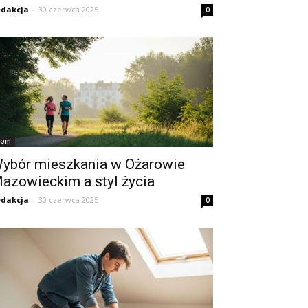
dakcja
-
30 czerwca 2025
0
om
ybór mieszkania w Ożarowie
azowieckim a styl życia
dakcja
-
30 czerwca 2025
0