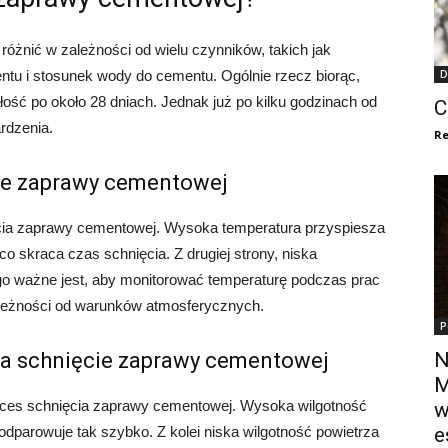
óżnić w zależności od wielu czynników, takich jak
entu i stosunek wody do cementu. Ogólnie rzecz biorąc,
D
ć po około 28 dniach. Jednak już po kilku godzinach od
C
rdzenia.
Re
ie zaprawy cementowej
cia zaprawy cementowej. Wysoka temperatura przyspiesza
 skraca czas schnięcia. Z drugiej strony, niska
go ważne jest, aby monitorować temperaturę podczas prac
eżności od warunków atmosferycznych.
P
na schnięcie zaprawy cementowej
N
M
oces schnięcia zaprawy cementowej. Wysoka wilgotność
w
dparowuje tak szybko. Z kolei niska wilgotność powietrza
e