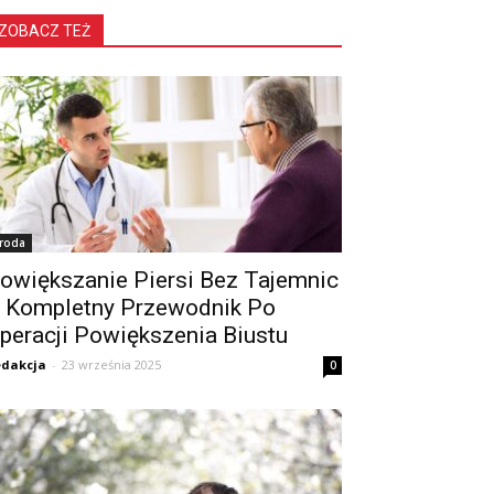
ZOBACZ TEŻ
roda
owiększanie Piersi Bez Tajemnic
 Kompletny Przewodnik Po
peracji Powiększenia Biustu
dakcja
-
23 września 2025
0