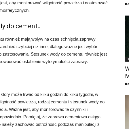
jest, aby monitorować wilgotność powietrza i dostosować
Re
tmosferycznych.
dy do cementu
tu również mają wpływ na czas schnięcia zaprawy
rdnieć szybciej niż inne, dlatego ważne jest wybór
o zastosowania. Stosunek wody do cementu również jest
D
spowodować osłabienie wytrzymałości zaprawy.
W
M
Re
tóry może trwać od kilku godzin do kilku tygodni, w
ilgotność powietrza, rodzaj cementu i stosunek wody do
ia. Ważne jest, aby monitorować te czynniki i
powiednio. Pamiętaj, że zaprawa cementowa osiąga
go należy zachować ostrożność podczas manipulacji z