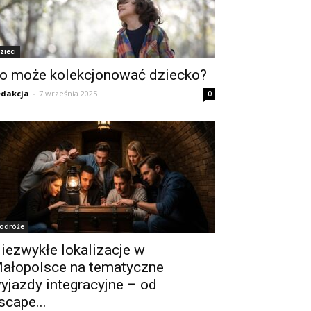
zieci
o może kolekcjonować dziecko?
dakcja
-
7 września 2025
0
odróże
iezwykłe lokalizacje w
ałopolsce na tematyczne
yjazdy integracyjne – od
scape...