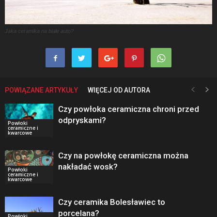
Jaka ceramika na białe auto?
POWIĄZANE ARTYKUŁY
WIĘCEJ OD AUTORA
Czy powłoka ceramiczna chroni przed
odpryskami?
Powłoki
ceramiczne i
kwarcowe
Czy na powłokę ceramiczna można
nakładać wosk?
Powłoki
ceramiczne i
kwarcowe
Czy ceramika Bolesławiec to
porcelana?
Powłoki