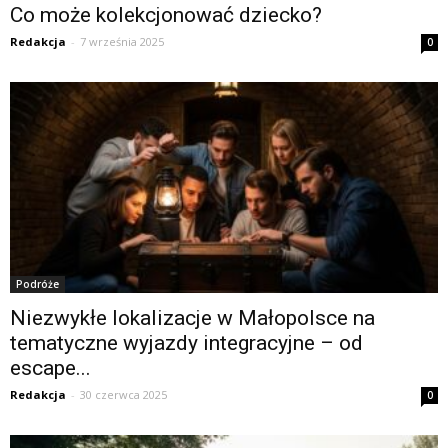
Co może kolekcjonować dziecko?
Redakcja
-
7 września 2025
0
Podróże
Niezwykłe lokalizacje w Małopolsce na
tematyczne wyjazdy integracyjne – od
escape...
Redakcja
-
30 czerwca 2025
0