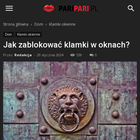
PariPari.pl
Strona główna
Dom
Klamki okienne
Dom
Klamki okienne
Jak zablokować klamki w oknach?
Przez
Redakcja
-
29 stycznia 2024
559
0