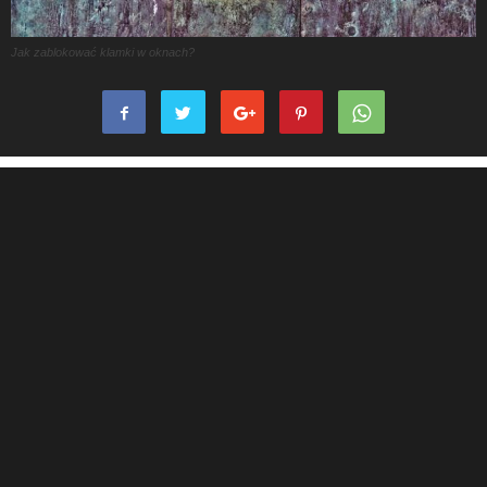
Jak zablokować klamki w oknach?