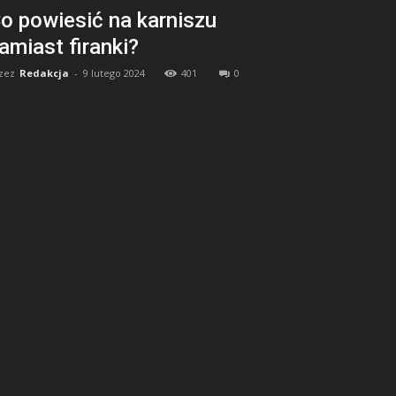
o powiesić na karniszu
amiast firanki?
zez
Redakcja
-
9 lutego 2024
401
0