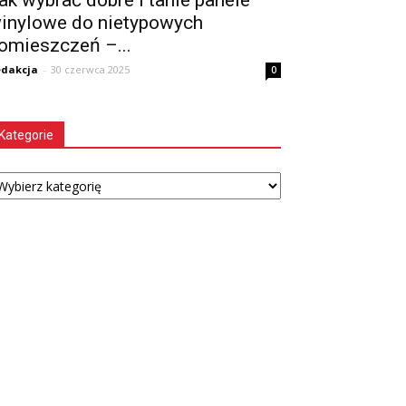
ak wybrać dobre i tanie panele
inylowe do nietypowych
omieszczeń –...
dakcja
-
30 czerwca 2025
0
Kategorie
tegorie