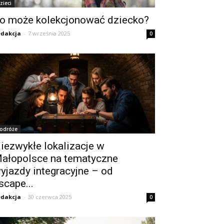
zieci
o może kolekcjonować dziecko?
dakcja
-
7 września 2025
0
odróże
iezwykłe lokalizacje w
ałopolsce na tematyczne
yjazdy integracyjne – od
scape...
dakcja
-
30 czerwca 2025
0