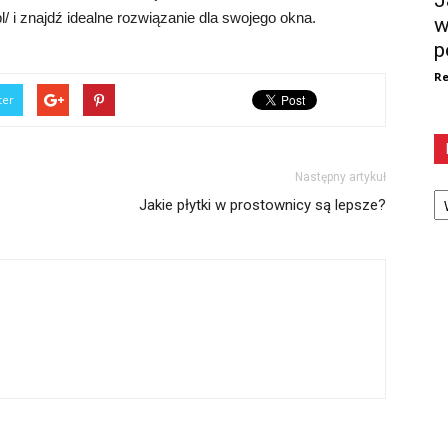
J
l/ i znajdź idealne rozwiązanie dla swojego okna.
w
p
Re
ter
Następny artykuł
Ka
Jakie płytki w prostownicy są lepsze?