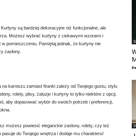
 Kurtyny są bardziej dekoracyjne niż funkcjonalne, ale
trza. Możesz wybrać kurtyny z ciekawymi wzorami i
D
t w pomieszczeniu. Pamiętaj jednak, że kurtyny nie
W
zy zasłony.
M
Re
a karniszu zamiast firanki zależy od Twojego gustu, stylu
ony, rolety, plisy, żaluzje i kurtyny to tylko niektóre z opcji,
t, aby dopasować wybór do swoich potrzeb i preferencji,
 okna.
isz możesz powiesić eleganckie zasłony, rolety, czy też
D
o pasuje do Twojego wnętrza i dodaje mu charakteru!