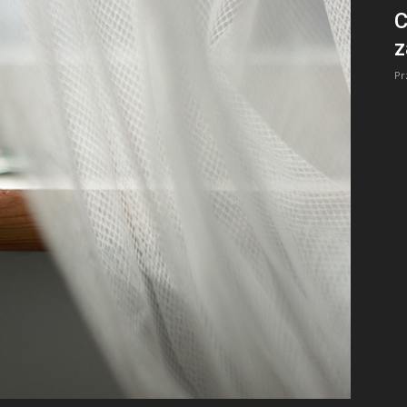
C
z
Pr