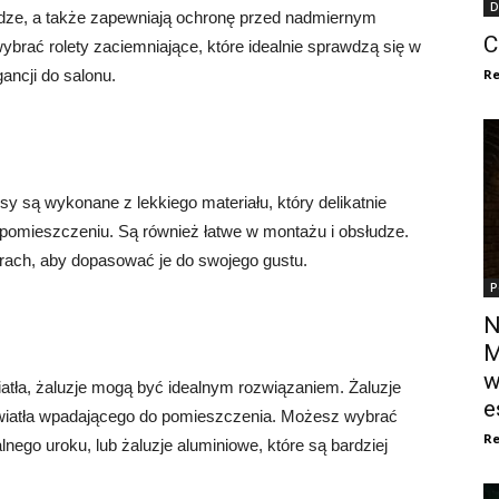
D
udze, a także zapewniają ochronę przed nadmiernym
C
ybrać rolety zaciemniające, które idealnie sprawdzą się w
gancji do salonu.
Re
isy są wykonane z lekkiego materiału, który delikatnie
w pomieszczeniu. Są również łatwe w montażu i obsłudze.
rach, aby dopasować je do swojego gustu.
P
N
M
w
wiatła, żaluzje mogą być idealnym rozwiązaniem. Żaluzje
e
światła wpadającego do pomieszczenia. Możesz wybrać
Re
lnego uroku, lub żaluzje aluminiowe, które są bardziej