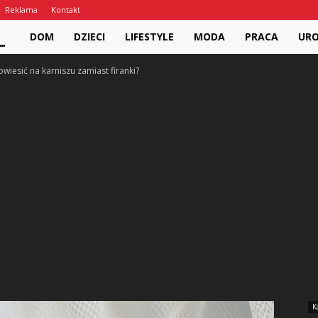
Reklama
Kontakt
PariPari.pl
DOM
DZIECI
LIFESTYLE
MODA
PRACA
UR
wiesić na karniszu zamiast firanki?
K