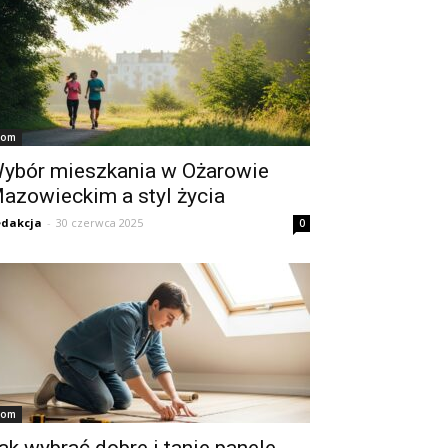
om
ybór mieszkania w Ożarowie
azowieckim a styl życia
dakcja
-
30 czerwca 2025
0
om