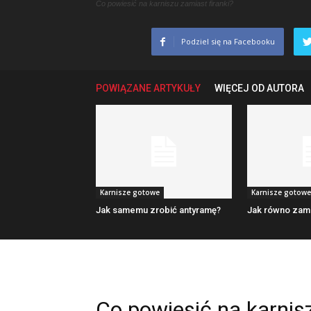
Co powiesić na karniszu zamiast firanki?
Podziel się na Facebooku
POWIĄZANE ARTYKUŁY
WIĘCEJ OD AUTORA
Karnisze gotowe
Karnisze gotowe
Jak samemu zrobić antyramę?
Jak równo zam
Co powiesić na karnisz