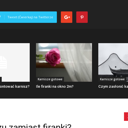
Tweet (Ćwierkaj) na Twitterze
Karnisze gotowe
Karnisze gotowe
ontować karnisz?
Ile firanki na okno 2m?
Czym zasłonić ka
u zamiast firanki?