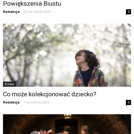
Powiększenia Biustu
Redakcja
-
23 września 2025
0
Dzieci
Co może kolekcjonować dziecko?
Redakcja
-
7 września 2025
0